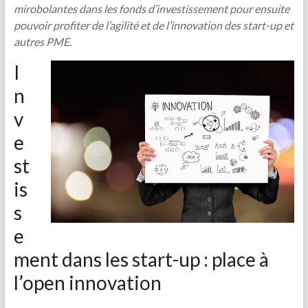
mirobolantes dans les fonds d’investissement pour ensuite
pouvoir profiter de l’agilité et de l’innovation des start-up et
autres PME.
I
n
v
e
st
is
s
e
ment dans les start-up : place à
l’open innovation