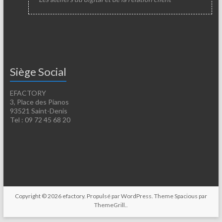
Siège Social
EFACTORY
3, Place des Pianos
93521 Saint-Denis
Tel : 09 72 45 68 20
Copyright © 2026
efactory
. Propulsé par
WordPress
. Theme Spacious par
ThemeGrill.
.