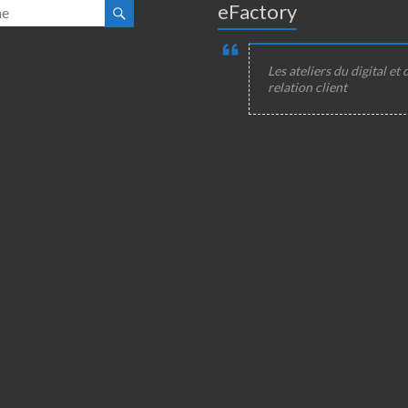
eFactory
Les ateliers du digital et 
relation client