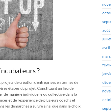
nove
octo
sept
août
juill
avril
mars
févr
incubateurs ?
janv
déce
 projets de création d’entreprises en termes de
res étapes du projet. Constituant un lieu de
nove
r de manière individuelle ou collective dans la
octo
nces et de l’expérience de plusieurs coachs et
s les démarches à suivre ainsi que dans le choix
sept