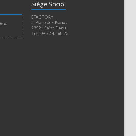
Siège Social
EFACTORY
3, Place des Pianos
de la
93521 Saint-Denis
Tel : 09 72 45 68 20