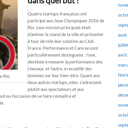
dans quel but ?
nove
Quatre startups françaises ont
octo
participé aux Jeux Olympiques 2016 de
sept
Rio. Leur mission principale était
d’animer le stand de la ville et présenter
août
à tour de rôle leur solution au Club
juill
France. Performance et Care se sont
avril
particulièrement distinguées : l’une,
destinée à mesurer la performance des
mars
chevaux et l’autre, à recueillir des
févr
données sur leur bien-être. Quant aux
de Rio
deux autres startups, elles s’adressent
janv
plutôt aux spectateurs et aux
déce
nt eu l’occasion de se faire connaître et
le.
nove
octo
sept