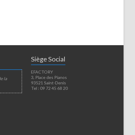
Siège Social
EFACTORY
3, Place des Pianos
de la
93521 Saint-Denis
Tel : 09 72 45 68 20