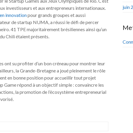
iser le Startup Games aux Jeux Olympiques de Rio. C’est
juin 
 aux investisseurs et aux entrepreneurs internationaux.
en innovation
pour grands groupes et aussi
bateur de startup NUMA, a réussi le défi de percer
Me
neiro. 41 TPE majoritairement brésiliennes ainsi qu’un
u Chili étaient présents.
Conn
es ont su profiter d’un bon créneau pour montrer leur
lleurs, la Grande-Bretagne a joué pleinement le rôle
ent en bonne position pour accueillir tout projet
up Game répond à un objectif simple : convaincre les
 actions, la promotion de l’écosystème entrepreneurial
vorisé.