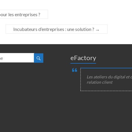
our les entreprises ?
Incubateurs d’entreprises : une solution ?
→
eFactory
Les ateliers du digital et 
relation client