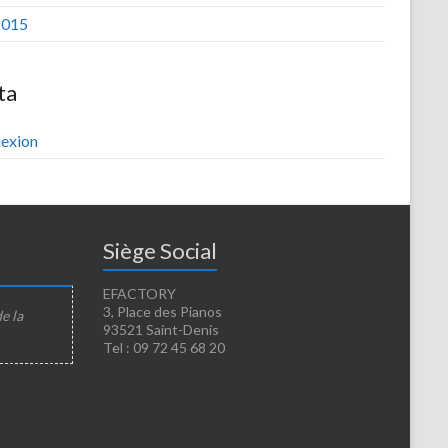
2015
ta
exion
Siège Social
EFACTORY
3, Place des Pianos
de la
93521 Saint-Denis
Tel : 09 72 45 68 20