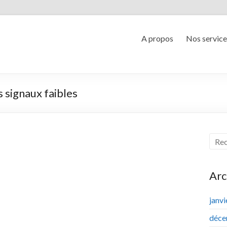
A propos
Nos service
s signaux faibles
Arc
janv
déce