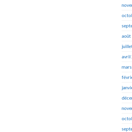
nove
octo
sept
août
juill
avril
mars
févr
janv
déce
nove
octo
sept