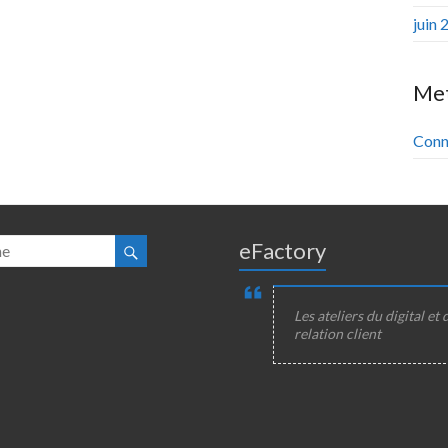
juin 
Me
Conn
eFactory
Les ateliers du digital et 
relation client