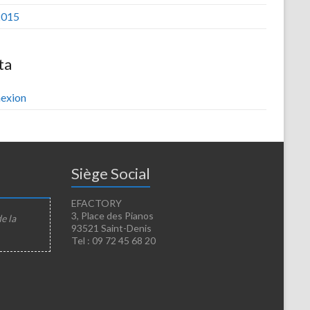
2015
ta
exion
Siège Social
EFACTORY
3, Place des Pianos
de la
93521 Saint-Denis
Tel : 09 72 45 68 20