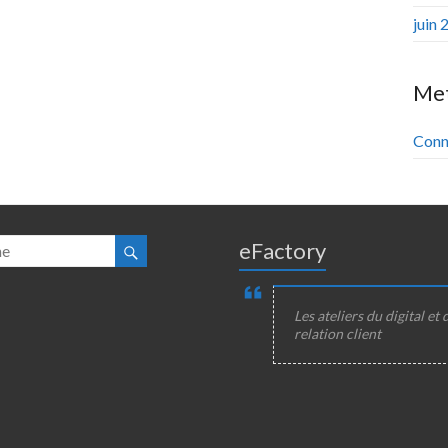
juin 
Me
Conn
eFactory
Les ateliers du digital et 
relation client