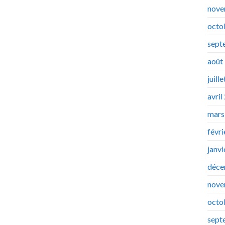
nove
octo
sept
août
juill
avril
mars
févr
janv
déce
nove
octo
sept