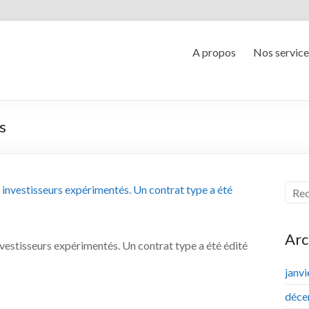
A propos
Nos service
s
Arc
nvestisseurs expérimentés. Un contrat type a été édité
janv
déce