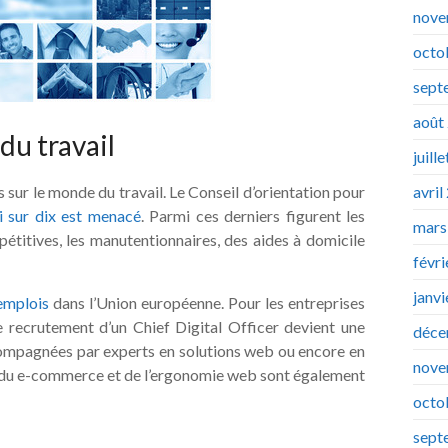
nove
octo
sept
août
du travail
juill
avril
 sur le monde du travail. Le Conseil d’orientation pour
i sur dix est menacé
. Parmi ces derniers figurent les
mars
épétitives, les manutentionnaires, des aides à domicile
févr
janv
emplois
dans l’Union européenne. Pour les entreprises
le recrutement d’un Chief Digital Officer devient une
déce
compagnées par experts en solutions web ou encore en
nove
r du e-commerce et de l’ergonomie web sont également
octo
sept