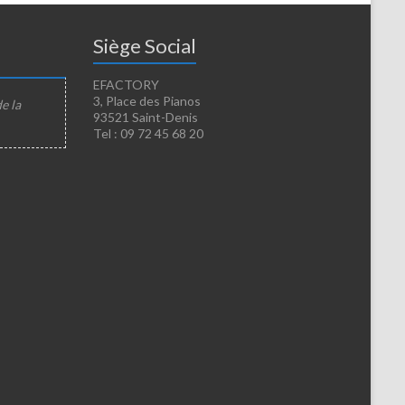
Siège Social
EFACTORY
3, Place des Pianos
de la
93521 Saint-Denis
Tel : 09 72 45 68 20