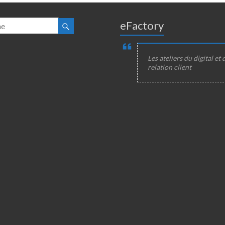
eFactory
Les ateliers du digital et 
relation client